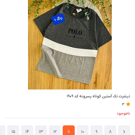
تیشرت تک آستین کوتاه پسرونه کد ۱۹۰۹
3
ناموجود
15
14
13
12
11
10
9
8