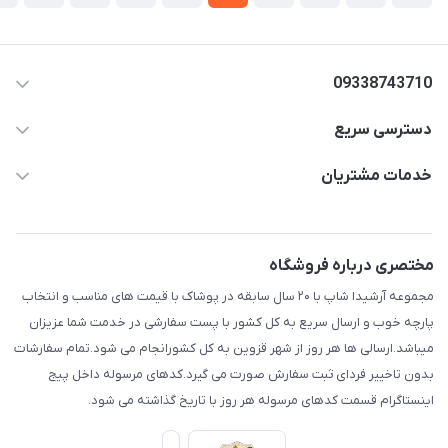
09338743710
دسترسی سریع
aminjamshidi0062@gmail.com
حساب کاربری
خدمات مشتریان
قزوین.خیابان باغ دبیر .نرسیده به آتشنشانی.پوشاک آرشیدا
مجله فروشگاه
قوانین و مقررات
لیست محصولات
حریم خصوصی
مختصری درباره فروشگاه
درباره ما
راهنما
مجموعه آرشیدا شاپ با ۲۰ سال سابقه در پوشاک با قیمت های مناسب و انتخاب
تماس با ما
پارچه خوب و ارسال سریع به کل کشور با پست سفارشی در خدمت شما عزیزان
میباشد.ارسالی ها هر روز از شهر قزوین به کل کشورانجام می شود.تمام سفارشات
بدون تاخییر فردای ثبت سفارش صورت می گیرد.کدهای مرسوله داخل پیج
اینستاگرام قسمت کدهای مرسوله هر روز با تاریخ گذاشته می شود.