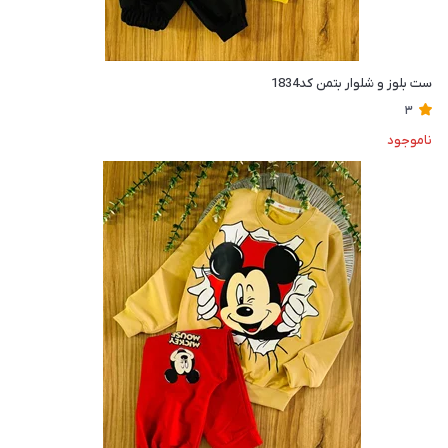
ست بلوز و شلوار بتمن کد1834
3
ناموجود