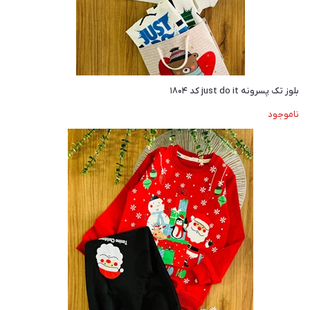
بلوز تک پسرونه just do it کد ۱۸۰۴
ناموجود