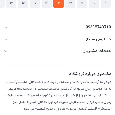
17
16
15
14
13
12
11
10
09338743710
دسترسی سریع
aminjamshidi0062@gmail.com
حساب کاربری
خدمات مشتریان
قزوین.خیابان باغ دبیر .نرسیده به آتشنشانی.پوشاک آرشیدا
مجله فروشگاه
قوانین و مقررات
لیست محصولات
حریم خصوصی
مختصری درباره فروشگاه
درباره ما
راهنما
مجموعه آرشیدا شاپ با ۲۰ سال سابقه در پوشاک با قیمت های مناسب و انتخاب
تماس با ما
پارچه خوب و ارسال سریع به کل کشور با پست سفارشی در خدمت شما عزیزان
میباشد.ارسالی ها هر روز از شهر قزوین به کل کشورانجام می شود.تمام سفارشات
بدون تاخییر فردای ثبت سفارش صورت می گیرد.کدهای مرسوله داخل پیج
اینستاگرام قسمت کدهای مرسوله هر روز با تاریخ گذاشته می شود.