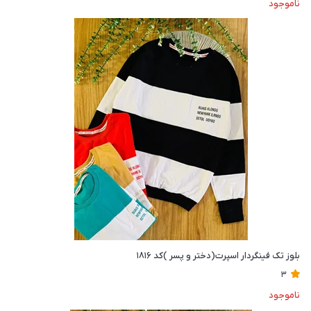
ناموجود
بلوز تک فینگردار اسپرت(دختر و پسر )کد ۱۸۱۶
3
ناموجود