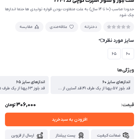
ست بلوز و شلوار اسپرت گوچی کد ۲۲۳۱
حدودا مناسب (۱۰ تا ۱۴ سال) به علت متفاوت بودن قواره تولیدی ها حتما اندازها
چک شود
دخترانه
علاقه‌مندی
مقایسه
سایز مورد نظر👈
۶۵
۶۰
ویژگی‌ها
اندازهای سایز ۶۰
اندازهای سایز ۶۵
قد بلوز ۵۷،پهنا از یک طرف ۴۱،قد آستین از یقه ۵۳،قد شلوار ۸۴ سانت
306,000
قیمت:
تومان
افزودن به سبدخرید
ضمانت کیفیت
پست پیشتاز
ارسال از قزوین