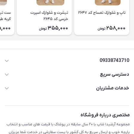
تاپ و شلوارک تمساح کد ۲۶۴۷
تیشرت و شلوارک اسپرت
ست تیش
خرسی کد ۲۶۴۵
۲۶۴۴
,000
355,000
258,000
تومان
تومان
09338743710
دسترسی سریع
aminjamshidi0062@gmail.com
حساب کاربری
خدمات مشتریان
قزوین.خیابان باغ دبیر .نرسیده به آتشنشانی.پوشاک آرشیدا
مجله فروشگاه
قوانین و مقررات
لیست محصولات
حریم خصوصی
مختصری درباره فروشگاه
درباره ما
راهنما
مجموعه آرشیدا شاپ با ۲۰ سال سابقه در پوشاک با قیمت های مناسب و انتخاب
تماس با ما
پارچه خوب و ارسال سریع به کل کشور با پست سفارشی در خدمت شما عزیزان