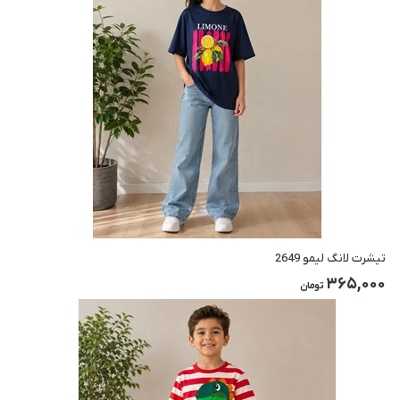
تیشرت لانگ لیمو 2649
365,000
تومان