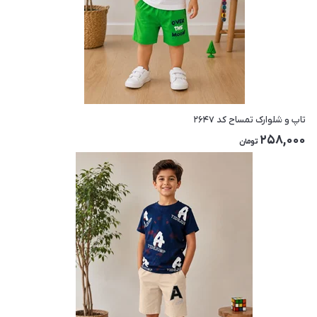
تاپ و شلوارک تمساح کد ۲۶۴۷
258,000
تومان