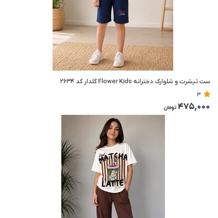
ست تیشرت و شلوارک دخترانه Flower Kids گلدار کد ۲۶۳۴
3
475,000
تومان