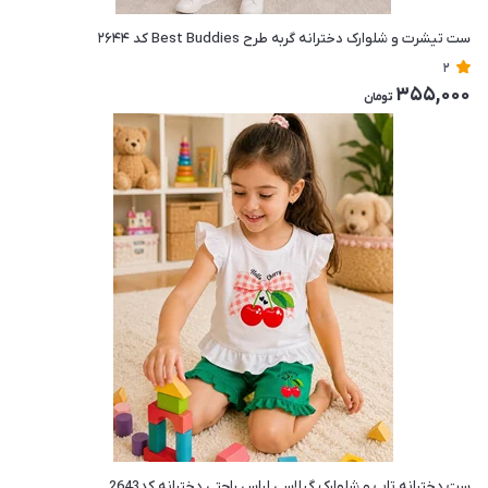
ست تیشرت و شلوارک دخترانه گربه طرح Best Buddies کد ۲۶۴۴
2
355,000
تومان
ست دخترانه تاپ و شلوارک گیلاسی لباس راحتی دخترانه کد2643