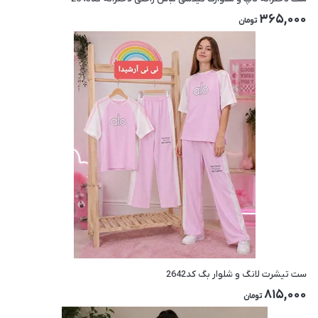
365,000
تومان
ست تیشرت لانگ و شلوار بگ کد2642
815,000
تومان