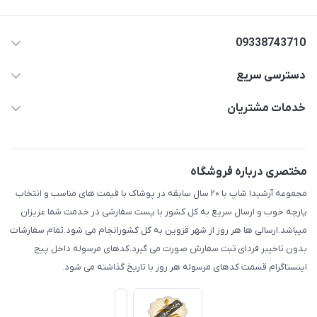
09338743710
دسترسی سریع
aminjamshidi0062@gmail.com
حساب کاربری
خدمات مشتریان
قزوین.خیابان باغ دبیر .نرسیده به آتشنشانی.پوشاک آرشیدا
مجله فروشگاه
قوانین و مقررات
لیست محصولات
حریم خصوصی
مختصری درباره فروشگاه
درباره ما
راهنما
مجموعه آرشیدا شاپ با ۲۰ سال سابقه در پوشاک با قیمت های مناسب و انتخاب
تماس با ما
پارچه خوب و ارسال سریع به کل کشور با پست سفارشی در خدمت شما عزیزان
میباشد.ارسالی ها هر روز از شهر قزوین به کل کشورانجام می شود.تمام سفارشات
بدون تاخییر فردای ثبت سفارش صورت می گیرد.کدهای مرسوله داخل پیج
اینستاگرام قسمت کدهای مرسوله هر روز با تاریخ گذاشته می شود.