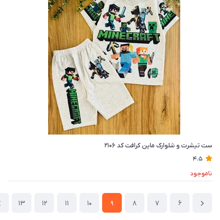
ست تیشرت و شلوارک ماین کرافت کد ۲۱۰۶
4.5
ناموجود
13
12
11
10
9
8
7
6