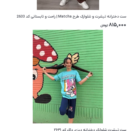
ست دخترانه تیشرت و شلوارک طرح Matcha | راحت و تابستانی کد 2633
815,000
تومان
ست تیشرت شلوارک دخترانه دیزی داک کد ۲۶۳۱