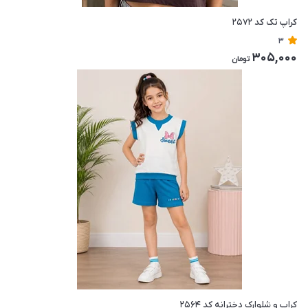
کراپ تک کد ۲۵۷۲
3
305,000
تومان
کراپ و شلوارک دخترانه کد ۲۵۶۴