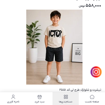
558,000
تومان
تیشرت و شلوارک طرح لی کد ۲۵۵۱
4
448,000
صفحه نخست
دسته‌بندی‌ها
سبد خرید
ناحیه کاربری
تومان