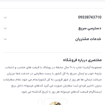
09338743710
دسترسی سریع
aminjamshidi0062@gmail.com
حساب کاربری
خدمات مشتریان
قزوین.خیابان باغ دبیر .نرسیده به آتشنشانی.پوشاک آرشیدا
مجله فروشگاه
قوانین و مقررات
لیست محصولات
حریم خصوصی
مختصری درباره فروشگاه
درباره ما
راهنما
مجموعه آرشیدا شاپ با ۲۰ سال سابقه در پوشاک با قیمت های مناسب و انتخاب
تماس با ما
پارچه خوب و ارسال سریع به کل کشور با پست سفارشی در خدمت شما عزیزان
میباشد.ارسالی ها هر روز از شهر قزوین به کل کشورانجام می شود.تمام سفارشات
بدون تاخییر فردای ثبت سفارش صورت می گیرد.کدهای مرسوله داخل پیج
اینستاگرام قسمت کدهای مرسوله هر روز با تاریخ گذاشته می شود.