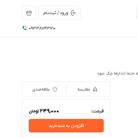
ورود / ثبت‌نام
09338743710
مقایسه
علاقه‌مندی
249,000
قیمت:
تومان
افزودن به سبدخرید