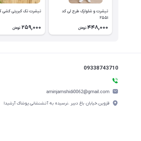
تیشرت و شلوارک طرح لی کد
تیشرت تک کبریتی کشی کد ۴۷
۲۵۵۱
259,000
448,000
تومان
تومان
09338743710
aminjamshidi0062@gmail.com
قزوین.خیابان باغ دبیر .نرسیده به آتشنشانی.پوشاک آرشیدا