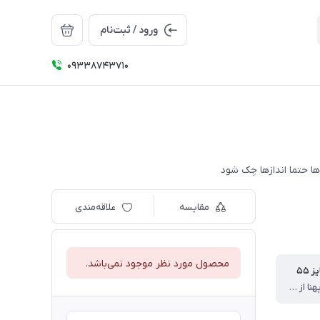
ورود / ثبت‌نام
09338743710
مقایسه
علاقه‌مندی
محصول مورد نظر موجود نمی‌باشد.
 ۵۵
قد تاپ ۵۴ پهنا از یکطرف ۳۸ قد شلوارک ۵۳ سانت