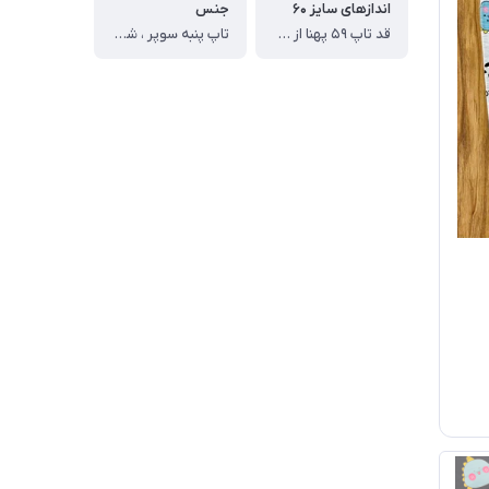
اندازهای سایز ۶۰
جنس
قد تاپ ۵۹ پهنا از یکطرف ۴۱ قد شلوارک ۵۷ سانت
تاپ پنبه سوپر ، شلوارک ملانژ پنبه