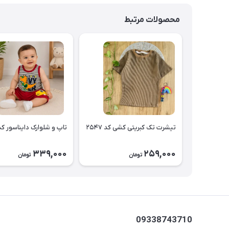
محصولات مرتبط
تیشرت تک کبریتی کشی کد ۲۵۴۷
تاپ و شلوارک دایناسور کد ۵۴۶
339,000
259,000
تومان
تومان
09338743710