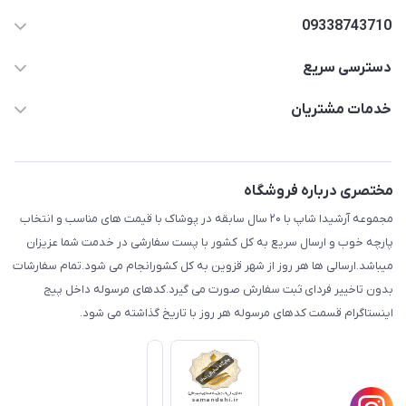
09338743710
دسترسی سریع
aminjamshidi0062@gmail.com
حساب کاربری
خدمات مشتریان
قزوین.خیابان باغ دبیر .نرسیده به آتشنشانی.پوشاک آرشیدا
مجله فروشگاه
قوانین و مقررات
لیست محصولات
حریم خصوصی
مختصری درباره فروشگاه
درباره ما
راهنما
مجموعه آرشیدا شاپ با ۲۰ سال سابقه در پوشاک با قیمت های مناسب و انتخاب
تماس با ما
پارچه خوب و ارسال سریع به کل کشور با پست سفارشی در خدمت شما عزیزان
میباشد.ارسالی ها هر روز از شهر قزوین به کل کشورانجام می شود.تمام سفارشات
بدون تاخییر فردای ثبت سفارش صورت می گیرد.کدهای مرسوله داخل پیج
اینستاگرام قسمت کدهای مرسوله هر روز با تاریخ گذاشته می شود.