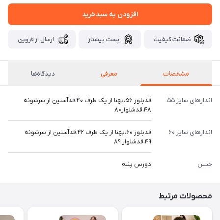
افزودن به سبدخرید
ضمانت کیفیت
پست پیشتاز
ارسال از قزوین
مشخصات
معرفی
دیدگاه‌ها
اندازهای سایز ۵۵
قدبلوز ۵۶،پهنا از یک طرف ۴۰،قدآستین از سرشونه
۴۸،قدشلوار۸۰
اندازهای سایز ۶۰
قدبلوز ۶۰،پهنا از یک طرف ۴۲،قدآستین از سرشونه
۴۹،قدشلوار ۸۹
جنس
دورس پنبه
محصولات مرتبط