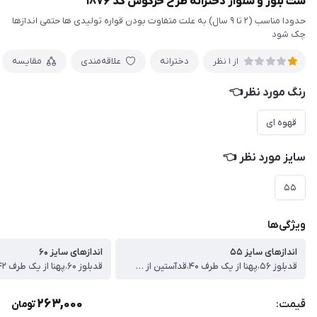
ست بلوز و شلوار دخترانه طرح خرگوش کد ۱۸۷۶
حدودا مناسب (۲ تا ۹ سال) به علت متفاوت بودن قواره تولیدی ها حتمی اندازها
چک شود
دخترانه
علاقه‌مندی
مقایسه
از 1 نظر
رنگ مورد نظر👈
قهوه ای
سایز مورد نظر 👈
۵۵
ویژگی‌ها
اندازهای سایز ۵۵
اندازهای سایز ۶۰
قدبلوز ۵۶،پهنا از یک طرف ۴۰،قدآستین از سرشونه ۴۸،قدشلوار۸۰
263,000
قیمت:
تومان