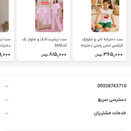
ست دخترانه تاپ و شلوارک
ست تیشرت لانگ و شلوار بگ
ست تیش
گیلاسی لباس راحتی دخترانه
کد2642
کد2643
9,000
815,000
365,000
تومان
تومان
۲۶۳۹
09338743710
دسترسی سریع
aminjamshidi0062@gmail.com
حساب کاربری
خدمات مشتریان
قزوین.خیابان باغ دبیر .نرسیده به آتشنشانی.پوشاک آرشیدا
مجله فروشگاه
قوانین و مقررات