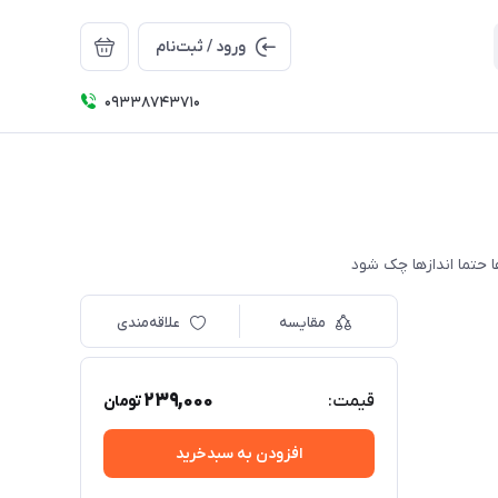
ورود / ثبت‌نام
09338743710
مقایسه
علاقه‌مندی
239,000
قیمت:
تومان
افزودن به سبدخرید