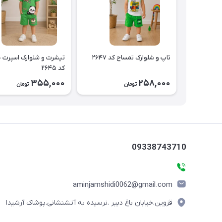
تاپ و شلوارک تمساح کد ۲۶۴۷
تیشرت و شلوارک اسپرت 
کد ۲۶۴۵
355,000
258,000
تومان
تومان
09338743710
aminjamshidi0062@gmail.com
قزوین.خیابان باغ دبیر .نرسیده به آتشنشانی.پوشاک آرشیدا