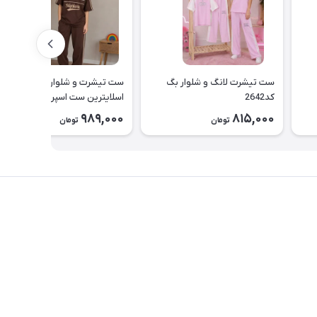
ست تیشرت لانگ و شلوار بگ
ست تیشرت و شلوار بگ دخترانه
کد2642
اسلایترین ست اسپرت نوجوان
طرح Slytherin کد ۲۶۳۹
989,000
815,000
تومان
تومان