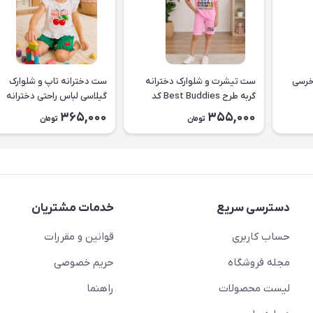
خرسی
ست تیشرت و شلوارک دخترانه
ست دخترانه تاپ و شلوارک
گربه طرح Best Buddies کد
گیلاسی لباس راحتی دخترانه
۲۶۴۴
کد2643
365,000
355,000
تومان
تومان
دسترسی سریع
خدمات مشتریان
حساب کاربری
قوانین و مقررات
مجله فروشگاه
حریم خصوصی
لیست محصولات
راهنما