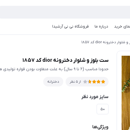
مای خرید
درباره ما
فروشگاه نی نی آرشیدا
وار دخترونه dior کد ۱۸۵۷
ست بلوز و شلوار دخترونه dior کد ۱۸۵۷
حدودا مناسب (۶ تا ۹ سال) به علت متفاوت بودن قواره تولیدی ها حتما اندازها چک شود
دخترانه
از 5 نظر
سایز مورد نظر
۵۰
ویژگی‌ها