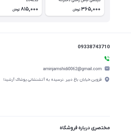
گیلاسی لباس راحتی دخترانه
کد2642
کد2643
815,000
365,000
تومان
تومان
09338743710
aminjamshidi0062@gmail.com
قزوین.خیابان باغ دبیر .نرسیده به آتشنشانی.پوشاک آرشیدا
مختصری درباره فروشگاه