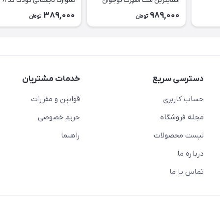
اسلایترین ست اسپرت نوجوان
شلوارک تابستانی کودک کد ۲۶۳۸
طرح Slytherin کد ۲۶۳۹
389,000
989,000
تومان
تومان
دسترسی سریع
خدمات مشتریان
حساب کاربری
قوانین و مقررات
مجله فروشگاه
حریم خصوصی
لیست محصولات
راهنما
درباره ما
تماس با ما