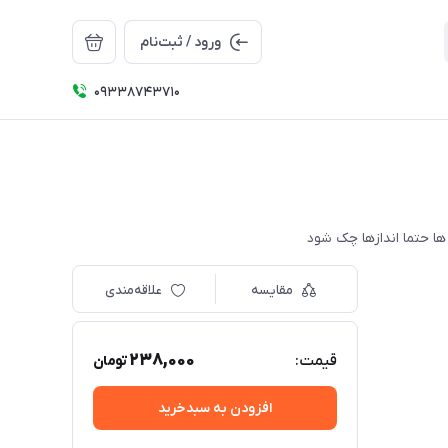
ورود / ثبت‌نام
09338743710
مقایسه
علاقه‌مندی
238,000
قیمت:
تومان
افزودن به سبدخرید