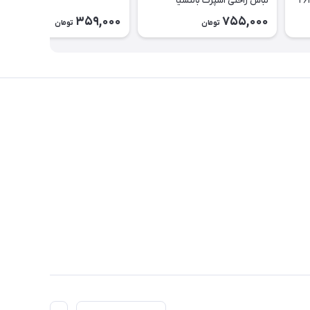
لباس راحتی اسپرت بالنسیا
دخترانه۲۶۳۷
359,000
755,000
تومان
تومان