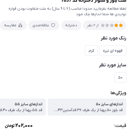
ست بلوز و شلوار دخترانه کد 1837
لطفا مطالعه بفرمایید حدودا مناسب (۶ تا ۹ سال) به علت متفاوت بودن قواره
تولیدی ها حتما اندازها چک شود
دخترانه
علاقه‌مندی
مقایسه
از 2 نظر
رنگ مورد نظر
قهوه ای تیره
کرم
سایز مورد نظر
۵۰
ویژگی‌ها
اندازهای سایز ۵۰
اندازهای سایز ۵۵
قد بلوز ۵۰،پهنا از یک طرف ۳۶،قدآستین۴۳،قدشلوار ۶۹
202,000
قیمت:
تومان