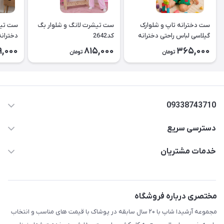
ست دخترانه تاپ و شلوارک
ست تیشرت لانگ و شلوار بگ
ست تیش
گیلاسی لباس راحتی دخترانه
کد2642
کد2643
9,000
815,000
365,000
تومان
تومان
۲۶۳۹
09338743710
دسترسی سریع
aminjamshidi0062@gmail.com
حساب کاربری
خدمات مشتریان
قزوین.خیابان باغ دبیر .نرسیده به آتشنشانی.پوشاک آرشیدا
مجله فروشگاه
قوانین و مقررات
لیست محصولات
حریم خصوصی
مختصری درباره فروشگاه
درباره ما
راهنما
مجموعه آرشیدا شاپ با ۲۰ سال سابقه در پوشاک با قیمت های مناسب و انتخاب
تماس با ما