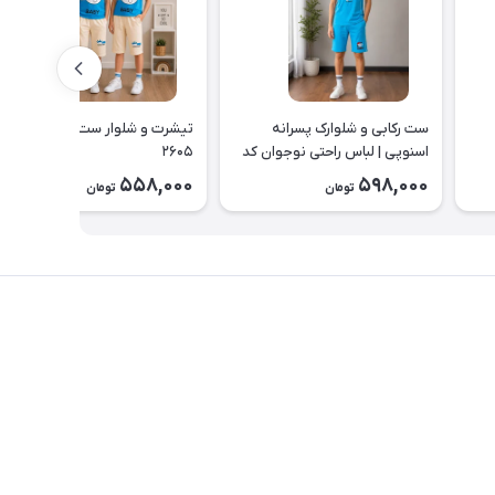
ست رکابی و شلوارک پسرانه
تیشرت و شلوار ست طرح زرافه کد
اسنوپی | لباس راحتی نوجوان کد
۲۶۰۵
۲۶۲۳
558,000
598,000
تومان
تومان