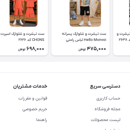
 لباس طرح دایناسور تیشرت و
ست تیشرت و شلوارک پسرانه
ست تیشرت و شلوارک اسپرت
۲
Hello Monvoi لباس راحتی
CHONS کد ۲۶۲۶
بچه‌گانه نخی کد ۲۶۲۹
698,000
475,000
تومان
تومان
دسترسی سریع
خدمات مشتریان
حساب کاربری
قوانین و مقررات
مجله فروشگاه
حریم خصوصی
لیست محصولات
راهنما