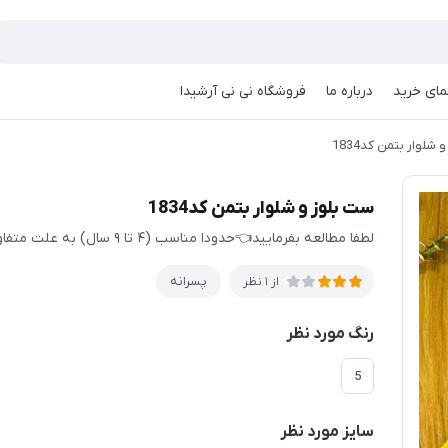
مای خرید
درباره ما
فروشگاه نی نی آرشیدا
شلوار بتمن کد1834
ست بلوز و شلوار بتمن کد1834
لطفا مطالعه بفرمایید👈حدودا مناسب (۴ تا ۹ سال) به علت متفاوت بودن قواره تولیدی ها حتما اندازها چک شود
پسرانه
از 1 نظر
رنگ مورد نظر
5
سایز مورد نظر