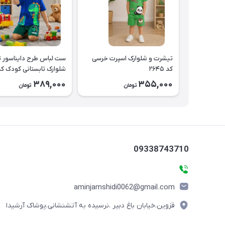
تیشرت و شلوارک اسپرت خرسی
ست
کد ۲۶۴۵
شلوارک تابستانی کودک کد ۶۳۸
389,000
355,000
تومان
تومان
09338743710
aminjamshidi0062@gmail.com
قزوین.خیابان باغ دبیر .نرسیده به آتشنشانی.پوشاک آرشیدا