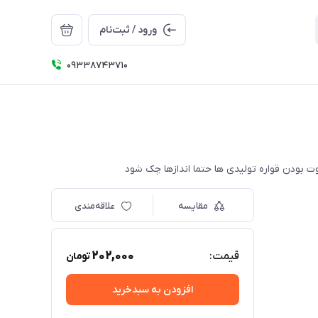
ورود / ثبت‌نام
09338743710
مقایسه
علاقه‌مندی
202,000
قیمت:
تومان
افزودن به سبدخرید