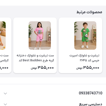
محصولات مرتبط
تیشرت و شلوارک اسپرت
ست تیشرت و شلوارک دخترانه
ست دخت
خرسی کد ۲۶۴۵
گربه طرح Best Buddies کد
۲۶۴۴
کد2643
,000
355,000
355,000
تومان
تومان
09338743710
دسترسی سریع