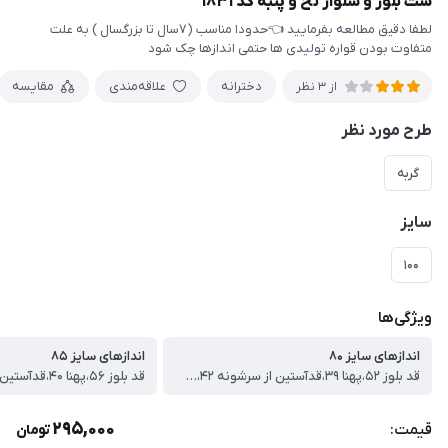
ست بلوز و شلوار نخ و پنبه کد ۱۸۳۱
لطفا دقیق مطالعه بفرمایید 👈حدودا مناسب (۷سال تا بزرگسال ) به علت
متفاوت بودن قواره تولیدی ها حتمی اندازها چک شود
دخترانه
علاقه‌مندی
مقایسه
از 3 نظر
طرح مورد نظر
گربه
سایز
۱۰۰
ویژگی‌ها
اندازهای سایز ۸۰
اندازهای سایز ۸۵
قد بلوز ۵۲،پهنا ۳۹،قدآستین از سرشونه ۴۲،قدشلوار۷۷
295,000
قیمت:
تومان