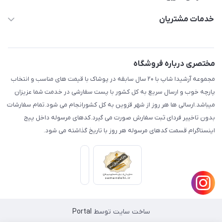
aminjamshidi0062@gmail.com
حساب کاربری
خدمات مشتریان
قزوین.خیابان باغ دبیر .نرسیده به آتشنشانی.پوشاک آرشیدا
مجله فروشگاه
قوانین و مقررات
لیست محصولات
حریم خصوصی
مختصری درباره فروشگاه
درباره ما
راهنما
مجموعه آرشیدا شاپ با ۲۰ سال سابقه در پوشاک با قیمت های مناسب و انتخاب
تماس با ما
پارچه خوب و ارسال سریع به کل کشور با پست سفارشی در خدمت شما عزیزان
میباشد.ارسالی ها هر روز از شهر قزوین به کل کشورانجام می شود.تمام سفارشات
بدون تاخییر فردای ثبت سفارش صورت می گیرد.کدهای مرسوله داخل پیج
اینستاگرام قسمت کدهای مرسوله هر روز با تاریخ گذاشته می شود.
ساخت سایت توسط
Portal