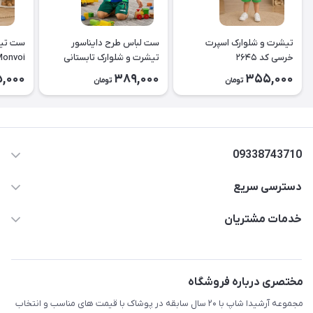
تیشرت و شلوارک اسپرت
ست لباس طرح دایناسور
ست تیش
خرسی کد ۲۶۴۵
تیشرت و شلوارک تابستانی
کودک کد ۲۶۳۸
بچه‌گانه 
,000
389,000
355,000
تومان
تومان
09338743710
دسترسی سریع
aminjamshidi0062@gmail.com
حساب کاربری
خدمات مشتریان
قزوین.خیابان باغ دبیر .نرسیده به آتشنشانی.پوشاک آرشیدا
مجله فروشگاه
قوانین و مقررات
لیست محصولات
حریم خصوصی
مختصری درباره فروشگاه
درباره ما
راهنما
مجموعه آرشیدا شاپ با ۲۰ سال سابقه در پوشاک با قیمت های مناسب و انتخاب
تماس با ما