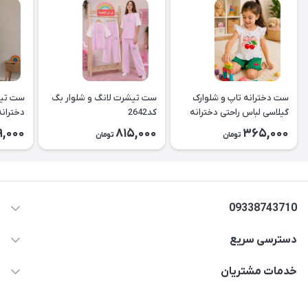
ست دخترانه تاپ و شلوارک
ست تیشرت لانگ و شلوار بگ
ست تیش
گیلاسی لباس راحتی دخترانه
کد2642
کد2643
9,000
815,000
365,000
تومان
تومان
۲۶۳۹
09338743710
دسترسی سریع
aminjamshidi0062@gmail.com
حساب کاربری
خدمات مشتریان
قزوین.خیابان باغ دبیر .نرسیده به آتشنشانی.پوشاک آرشیدا
مجله فروشگاه
قوانین و مقررات