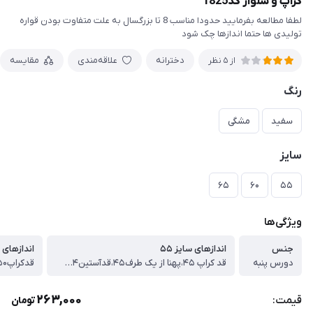
کراپ و شلوار کد1825
لطفا مطالعه بفرمایید حدودا مناسب 8 تا بزرگسال به علت متفاوت بودن قواره
تولیدی ها حتما اندازها چک شود
دخترانه
علاقه‌مندی
مقایسه
از 5 نظر
رنگ
سفید
مشگی
سایز
۶۵
۶۰
۵۵
ویژگی‌ها
جنس
اندازهای سایز ۵۵
اندازهای سا
دورس پنبه
قد کراپ ۴۵،پهنا از یک طرف۴۵،قدآستین۴۴،قدشلوار۸۳
263,000
قیمت:
تومان