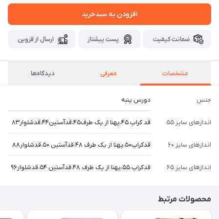
افزودن به سبدخرید
ضمانت کیفیت
پست پیشتاز
ارسال از قزوین
مشخصات
معرفی
دیدگاه‌ها
جنس
دورس پنبه
اندازهای سایز ۵۵
قد کراپ ۴۵،پهنا از یک طرف۴۵،قدآستین۴۴،قدشلوار۸۳
اندازهای سایز ۶۰
قدکراپ۵۰،پهنا از یک طرف ۴۸،قدآستین ۵۰،قدشلوار۸۸
اندازهای سایز ۶۵
قدکراپ ۵۵،پهنا از یک طرف ۴۸،قدآستین ۵۴،قدشلوار۹۶
محصولات مرتبط