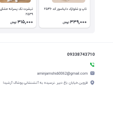
تاپ و شلوارک دایناسور کد ۲۵۴۶
تیشرت تک پسرانه مشکی 
۲۵۳۹
315,000
339,000
تومان
تومان
09338743710
aminjamshidi0062@gmail.com
قزوین.خیابان باغ دبیر .نرسیده به آتشنشانی.پوشاک آرشیدا