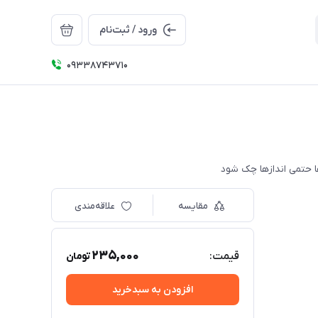
ورود / ثبت‌نام
09338743710
مقایسه
علاقه‌مندی
235,000
قیمت:
تومان
افزودن به سبدخرید