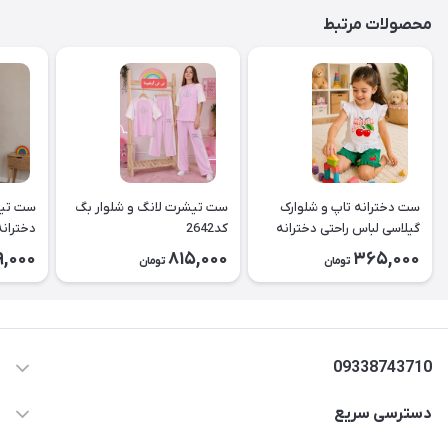
محصولات مرتبط
ست دخترانه تاپ و شلوارک
ست تیشرت لانگ و شلوار بگ
ست تیش
گیلاسی لباس راحتی دخترانه
کد2642
کد2643
9,000
815,000
365,000
تومان
تومان
۲۶۳۹
09338743710
دسترسی سریع
aminjamshidi0062@gmail.com