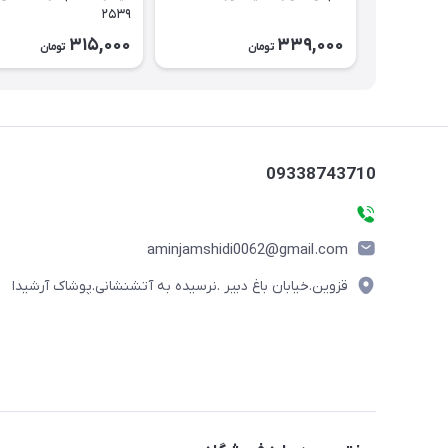
۲۵۳۹
315,000
339,000
تومان
تومان
09338743710
aminjamshidi0062@gmail.com
قزوین.خیابان باغ دبیر .نرسیده به آتشنشانی.پوشاک آرشیدا