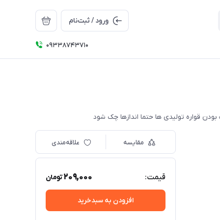
ورود / ثبت‌نام
09338743710
مقایسه
علاقه‌مندی
209,000
قیمت:
تومان
افزودن به سبدخرید