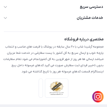
دسترسی سریع
aminjamshidi0062@gmail.com
حساب کاربری
خدمات مشتریان
قزوین.خیابان باغ دبیر .نرسیده به آتشنشانی.پوشاک آرشیدا
مجله فروشگاه
قوانین و مقررات
لیست محصولات
حریم خصوصی
مختصری درباره فروشگاه
درباره ما
راهنما
مجموعه آرشیدا شاپ با ۲۰ سال سابقه در پوشاک با قیمت های مناسب و انتخاب
تماس با ما
پارچه خوب و ارسال سریع به کل کشور با پست سفارشی در خدمت شما عزیزان
میباشد.ارسالی ها هر روز از شهر قزوین به کل کشورانجام می شود.تمام سفارشات
بدون تاخییر فردای ثبت سفارش صورت می گیرد.کدهای مرسوله داخل پیج
اینستاگرام قسمت کدهای مرسوله هر روز با تاریخ گذاشته می شود.