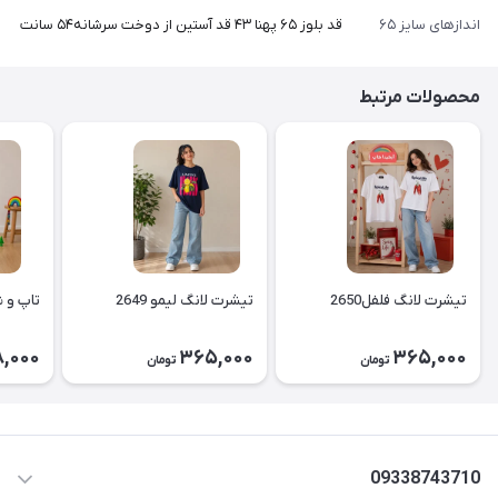
اندازهای سایز ۶۵
قد بلوز ۶۵ پهنا ۴۳ قد آستین از دوخت سرشانه۵۴ سانت
محصولات مرتبط
تیشرت لانگ فلفل2650
تیشرت لانگ لیمو 2649
تاپ و شل
,000
365,000
365,000
تومان
تومان
09338743710