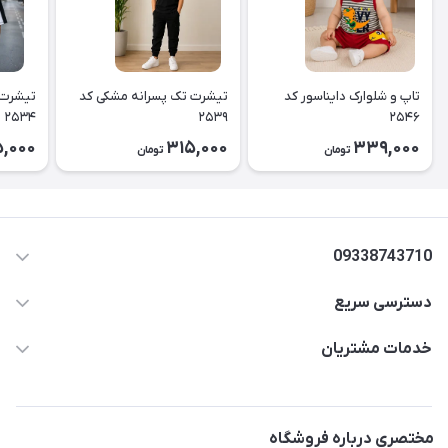
تاپ و شلوارک دایناسور کد
تیشرت تک پسرانه مشکی کد
تیشرت 
۲۵۳۴
۲۵۳۹
۲۵۴۶
,000
315,000
339,000
تومان
تومان
09338743710
دسترسی سریع
aminjamshidi0062@gmail.com
حساب کاربری
خدمات مشتریان
قزوین.خیابان باغ دبیر .نرسیده به آتشنشانی.پوشاک آرشیدا
مجله فروشگاه
قوانین و مقررات
لیست محصولات
حریم خصوصی
مختصری درباره فروشگاه
درباره ما