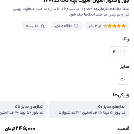
بلوز و شلوار اسپان اسپرت بچه گانه کد ۱۷۴۱
لطفا مطالعه بفرمایید👈حدودا مناسب (۶ تا ۱۰ سال) به علت متفاوت بودن
قواره تولیدی ها حتما اندازها چک شود
علاقه‌مندی
مقایسه
از 3 نظر
رنگ
۴
۱
سایز
۵۰
ویژگی‌ها
اندازهای سایز ۵۰
اندازهای سایز ۵۵
قد بلوز ۵۱ پهنا ۳۶ قد آستین ۴۳ قد شلوار 72 سانت
245,000
قیمت:
تومان