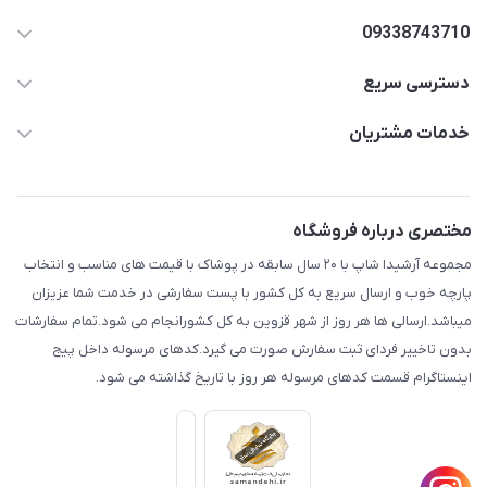
09338743710
دسترسی سریع
aminjamshidi0062@gmail.com
حساب کاربری
خدمات مشتریان
قزوین.خیابان باغ دبیر .نرسیده به آتشنشانی.پوشاک آرشیدا
مجله فروشگاه
قوانین و مقررات
لیست محصولات
حریم خصوصی
مختصری درباره فروشگاه
درباره ما
راهنما
مجموعه آرشیدا شاپ با ۲۰ سال سابقه در پوشاک با قیمت های مناسب و انتخاب
تماس با ما
پارچه خوب و ارسال سریع به کل کشور با پست سفارشی در خدمت شما عزیزان
میباشد.ارسالی ها هر روز از شهر قزوین به کل کشورانجام می شود.تمام سفارشات
بدون تاخییر فردای ثبت سفارش صورت می گیرد.کدهای مرسوله داخل پیج
اینستاگرام قسمت کدهای مرسوله هر روز با تاریخ گذاشته می شود.