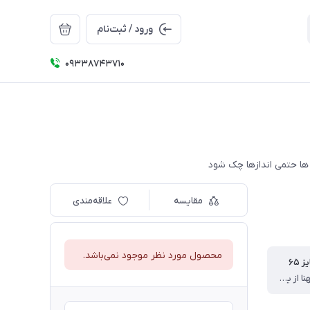
ورود / ثبت‌نام
09338743710
مقایسه
علاقه‌مندی
محصول مورد نظر موجود نمی‌باشد.
 ۶۵
قدبلوز ۶۴،پهنا از یک طرف۴۴،قدآستین ۵۳،قدشلوار ۹۴