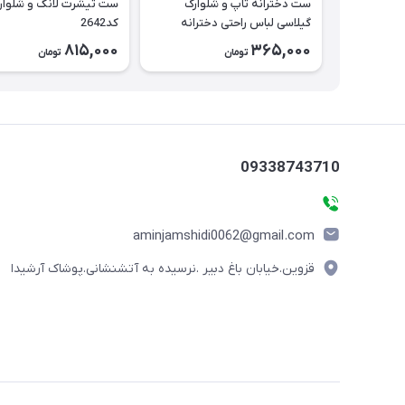
ست دخترانه تاپ و شلوارک
ست تیشرت لانگ و شلوار
گیلاسی لباس راحتی دخترانه
کد2642
کد2643
815,000
365,000
تومان
تومان
09338743710
aminjamshidi0062@gmail.com
قزوین.خیابان باغ دبیر .نرسیده به آتشنشانی.پوشاک آرشیدا