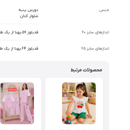
جنس
دورس پنبه
شلوار کتان
اندازهای سایز ۶۰
قدبلوز ۵۹،پهنا از یک طرف۴۲،قدآستین ۵۱،قدشلوار۸۸
اندازهای سایز ۶۵
قدبلوز ۶۴،پهنا از یک طرف۴۴،قدآستین ۵۳،قدشلوار ۹۴
محصولات مرتبط