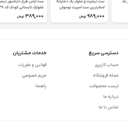
 بگ
ست تیشرت و شلوار بگ دخترانه
ست لباس طرح دا
اسلایترین ست اسپرت نوجوان
شلوارک تابستانی کودک کد ۲۶۳۸
طرح Slytherin کد ۲۶۳۹
389,000
989,000
تومان
تومان
دسترسی سریع
خدمات مشتریان
حساب کاربری
قوانین و مقررات
مجله فروشگاه
حریم خصوصی
لیست محصولات
راهنما
درباره ما
تماس با ما