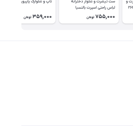
یناسور تیشرت و
ست تیشرت و شلوار دخترانه
تاپ و شلوارک پاپیون کد ۲۶۳۵
لباس راحتی اسپرت بالنسیا
دخترانه۲۶۳۷
359,000
755,000
تومان
تومان