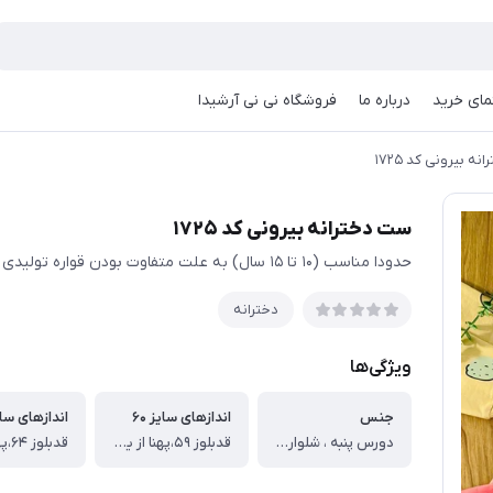
مای خرید
درباره ما
فروشگاه نی نی آرشیدا
ه بیرونی کد ۱۷۲۵
ست دخترانه بیرونی کد ۱۷۲۵
حدودا مناسب (۱۰ تا ۱۵ سال) به علت متفاوت بودن قواره تولیدی ها حتمی اندازها چک شود
دخترانه
ویژگی‌ها
جنس
اندازهای سایز ۶۰
اندازهای سایز
دورس پنبه ، شلوار کتان
قدبلوز ۵۹،پهنا از یک طرف۴۲،قدآستین ۵۱،قدشلوار۸۸