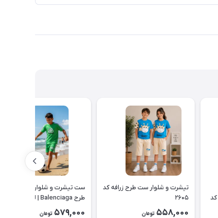
تیشرت و شلوار ست طرح زرافه کد
ست تیشرت و شلوارک بچه گانه
کد
۲۶۰۵
طرح Balenciaga | لباس راحتی
تابستانی کودک کد ۲۶۰۰
579,000
558,000
تومان
تومان