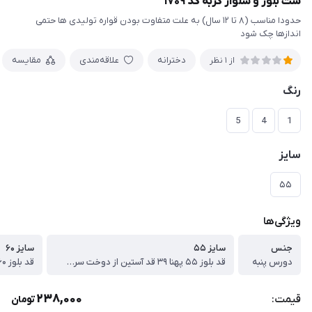
ست بلوز و شلوار گربه کد ۱۷۰۹
حدودا مناسب (۸ تا ۱۲ سال) به علت متفاوت بودن قواره تولیدی ها حتمی
اندازها چک شود
دخترانه
علاقه‌مندی
مقایسه
از 1 نظر
رنگ
5
4
1
سایز
۵۵
ویژگی‌ها
جنس
سایز ۵۵
سایز ۶۰
دورس پنبه
قد بلوز ۵۵ پهنا ۳۹ قد آستین از دوخت سرشانه ۴۷ قد شلوار ۷۸ سانت
238,000
قیمت:
تومان