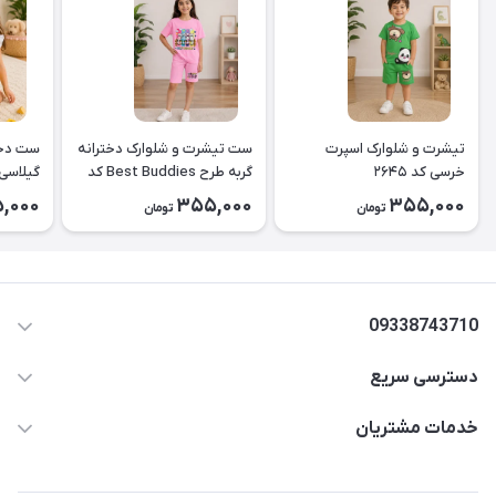
تیشرت و شلوارک اسپرت
ست تیشرت و شلوارک دخترانه
ست دخت
خرسی کد ۲۶۴۵
گربه طرح Best Buddies کد
۲۶۴۴
کد2643
,000
355,000
355,000
تومان
تومان
09338743710
دسترسی سریع
aminjamshidi0062@gmail.com
حساب کاربری
خدمات مشتریان
قزوین.خیابان باغ دبیر .نرسیده به آتشنشانی.پوشاک آرشیدا
مجله فروشگاه
قوانین و مقررات