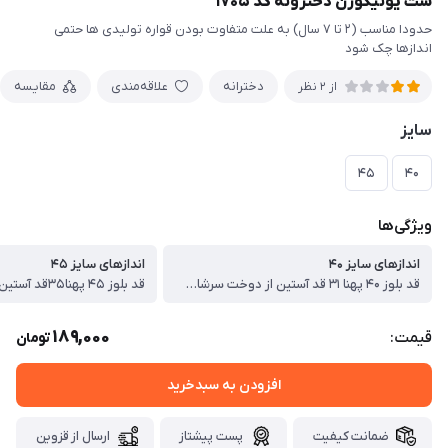
ست یونیکورن دخترونه کد ۱۷۰۵
حدودا مناسب (۲ تا ۷ سال) به علت متفاوت بودن قواره تولیدی ها حتمی
اندازها چک شود
دخترانه
علاقه‌مندی
مقایسه
از 2 نظر
سایز
۴۵
۴۰
ویژگی‌ها
اندازهای سایز ۴۰
اندازهای سایز ۴۵
قد بلوز ۴۰ پهنا ۳۱ قد آستین از دوخت سرشانه ۳۳ سانت قد شلوار۵۷سانت
189,000
قیمت:
تومان
افزودن به سبدخرید
ضمانت کیفیت
پست پیشتاز
ارسال از قزوین