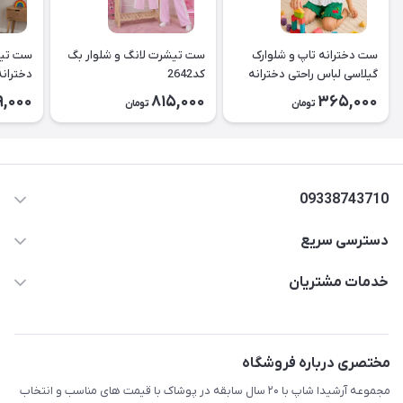
ست دخترانه تاپ و شلوارک
ست تیشرت لانگ و شلوار بگ
ست تیش
گیلاسی لباس راحتی دخترانه
کد2642
کد2643
9,000
815,000
365,000
تومان
تومان
۲۶۳۹
09338743710
دسترسی سریع
aminjamshidi0062@gmail.com
حساب کاربری
خدمات مشتریان
قزوین.خیابان باغ دبیر .نرسیده به آتشنشانی.پوشاک آرشیدا
مجله فروشگاه
قوانین و مقررات
لیست محصولات
حریم خصوصی
مختصری درباره فروشگاه
درباره ما
راهنما
مجموعه آرشیدا شاپ با ۲۰ سال سابقه در پوشاک با قیمت های مناسب و انتخاب
تماس با ما