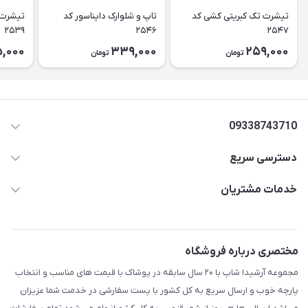
تیشرت تک کبریتی کشی کد
تاپ و شلوارک دایناسور کد
تیشرت 
۲۵۳۹
۲۵۴۶
۲۵۴۷
5,000
339,000
259,000
تومان
تومان
09338743710
دسترسی سریع
aminjamshidi0062@gmail.com
حساب کاربری
خدمات مشتریان
قزوین.خیابان باغ دبیر .نرسیده به آتشنشانی.پوشاک آرشیدا
مجله فروشگاه
قوانین و مقررات
لیست محصولات
حریم خصوصی
مختصری درباره فروشگاه
درباره ما
راهنما
مجموعه آرشیدا شاپ با ۲۰ سال سابقه در پوشاک با قیمت های مناسب و انتخاب
تماس با ما
پارچه خوب و ارسال سریع به کل کشور با پست سفارشی در خدمت شما عزیزان