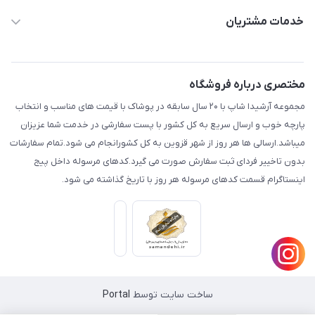
aminjamshidi0062@gmail.com
حساب کاربری
خدمات مشتریان
قزوین.خیابان باغ دبیر .نرسیده به آتشنشانی.پوشاک آرشیدا
مجله فروشگاه
قوانین و مقررات
لیست محصولات
حریم خصوصی
مختصری درباره فروشگاه
درباره ما
راهنما
مجموعه آرشیدا شاپ با ۲۰ سال سابقه در پوشاک با قیمت های مناسب و انتخاب
تماس با ما
پارچه خوب و ارسال سریع به کل کشور با پست سفارشی در خدمت شما عزیزان
میباشد.ارسالی ها هر روز از شهر قزوین به کل کشورانجام می شود.تمام سفارشات
بدون تاخییر فردای ثبت سفارش صورت می گیرد.کدهای مرسوله داخل پیج
اینستاگرام قسمت کدهای مرسوله هر روز با تاریخ گذاشته می شود.
ساخت سایت توسط
Portal