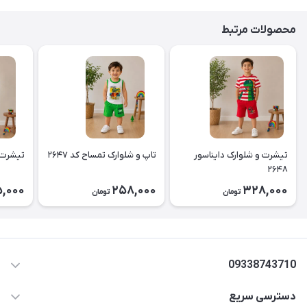
محصولات مرتبط
تیشرت و شلوارک دایناسور
تاپ و شلوارک تمساح کد ۲۶۴۷
تیشرت و 
۲۶۴۸
,000
258,000
328,000
تومان
تومان
09338743710
دسترسی سریع