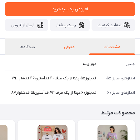
افزودن به سبدخرید
ضمانت کیفیت
پست پیشتاز
ارسال از قزوین
مشخصات
معرفی
دیدگاه‌ها
جنس
دور پنبه
اندازهای سایز ۵۵
قدبلوز۵۵،پهنا از یک طرف۴۰،قدآستین۴۶،قدشلوار۷۹
اندازهای سایز ۶۰
قدبلوز۶۰،پهنا از یک طرف ۴۳،قدآستین۵۱،قدشلوار۸۷
محصولات مرتبط