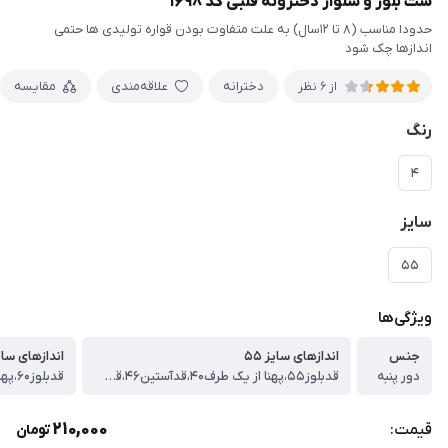
ست بلوز و شلوار دخترونه قلبی کد ۱۶۹۸
حدودا مناسب (۸ تا ۱۲سال) به علت متفاوت بودن قواره تولیدی ها حتمی
اندازها چک شود
دخترانه
علاقه‌مندی
مقایسه
از 6 نظر
رنگ
۴
سایز
۵۵
ویژگی‌ها
جنس
اندازهای سایز ۵۵
اندازهای سایز 
دور پنبه
قدبلوز۵۵،پهنا از یک طرف۴۰،قدآستین۴۶،قدشلوار۷۹
210,000
قیمت:
تومان