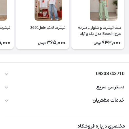
ست تیشرت و شلوار دخترانه
تیشرت لانگ فلفل2650
تیشرت لا
طرح Beach مدل بگ و آزاد
۲۶۵۱
,000
365,000
943,000
تومان
تومان
09338743710
دسترسی سریع
aminjamshidi0062@gmail.com
حساب کاربری
خدمات مشتریان
قزوین.خیابان باغ دبیر .نرسیده به آتشنشانی.پوشاک آرشیدا
مجله فروشگاه
قوانین و مقررات
لیست محصولات
حریم خصوصی
مختصری درباره فروشگاه
درباره ما