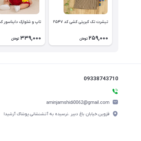
تیشرت تک کبریتی کشی کد ۲۵۴۷
تاپ و شلوارک دایناسور کد ۵۴۶
339,000
259,000
تومان
تومان
09338743710
aminjamshidi0062@gmail.com
قزوین.خیابان باغ دبیر .نرسیده به آتشنشانی.پوشاک آرشیدا