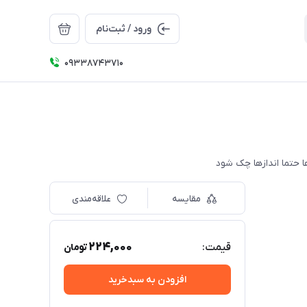
ورود / ثبت‌نام
09338743710
مقایسه
علاقه‌مندی
224,000
قیمت:
تومان
افزودن به سبدخرید