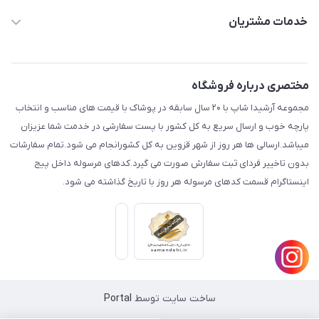
aminjamshidi0062@gmail.com
حساب کاربری
خدمات مشتریان
قزوین.خیابان باغ دبیر .نرسیده به آتشنشانی.پوشاک آرشیدا
مجله فروشگاه
قوانین و مقررات
لیست محصولات
حریم خصوصی
مختصری درباره فروشگاه
درباره ما
راهنما
مجموعه آرشیدا شاپ با ۲۰ سال سابقه در پوشاک با قیمت های مناسب و انتخاب
تماس با ما
پارچه خوب و ارسال سریع به کل کشور با پست سفارشی در خدمت شما عزیزان
میباشد.ارسالی ها هر روز از شهر قزوین به کل کشورانجام می شود.تمام سفارشات
بدون تاخییر فردای ثبت سفارش صورت می گیرد.کدهای مرسوله داخل پیج
اینستاگرام قسمت کدهای مرسوله هر روز با تاریخ گذاشته می شود.
ساخت سایت توسط
Portal