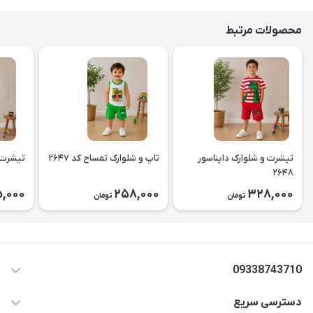
محصولات مرتبط
تیشرت و شلوارک دایناسور
تاپ و شلوارک تمساح کد ۲۶۴۷
تیشرت و 
۲۶۴۸
,000
258,000
328,000
تومان
تومان
09338743710
دسترسی سریع