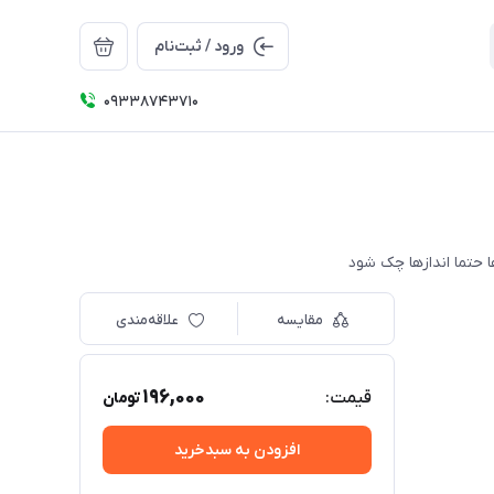
ورود / ثبت‌نام
09338743710
مقایسه
علاقه‌مندی
196,000
قیمت:
تومان
افزودن به سبدخرید