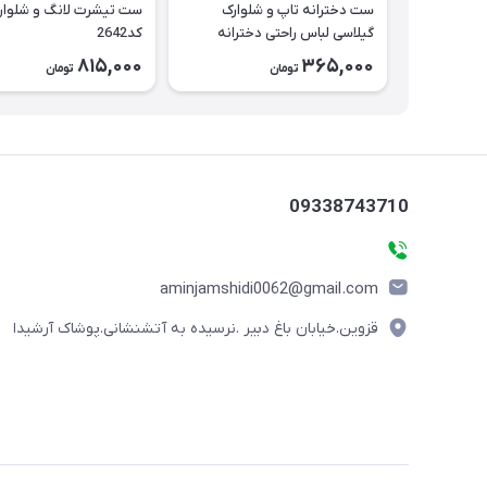
ست دخترانه تاپ و شلوارک
ست تیشرت لانگ و شلوار
گیلاسی لباس راحتی دخترانه
کد2642
کد2643
815,000
365,000
تومان
تومان
09338743710
aminjamshidi0062@gmail.com
قزوین.خیابان باغ دبیر .نرسیده به آتشنشانی.پوشاک آرشیدا