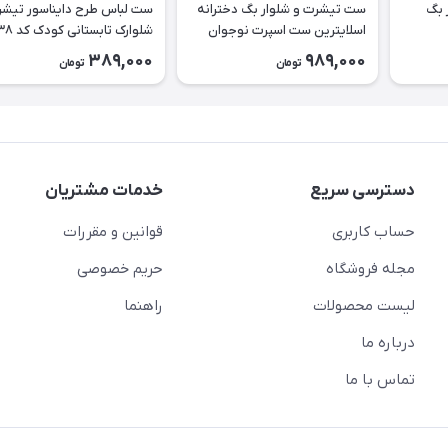
 بگ
ست تیشرت و شلوار بگ دخترانه
ست لباس طرح دا
اسلایترین ست اسپرت نوجوان
شلوارک تابستانی کودک کد ۲۶۳۸
طرح Slytherin کد ۲۶۳۹
389,000
989,000
تومان
تومان
دسترسی سریع
خدمات مشتریان
حساب کاربری
قوانین و مقررات
مجله فروشگاه
حریم خصوصی
لیست محصولات
راهنما
درباره ما
تماس با ما