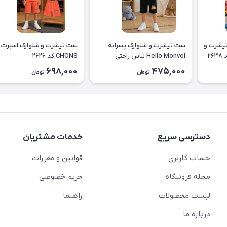
 لباس طرح دایناسور تیشرت و
ست تیشرت و شلوارک پسرانه
ست تیشرت و شلوارک اسپرت
۲
Hello Monvoi لباس راحتی
CHONS کد ۲۶۲۶
بچه‌گانه نخی کد ۲۶۲۹
698,000
475,000
تومان
تومان
دسترسی سریع
خدمات مشتریان
حساب کاربری
قوانین و مقررات
مجله فروشگاه
حریم خصوصی
لیست محصولات
راهنما
درباره ما