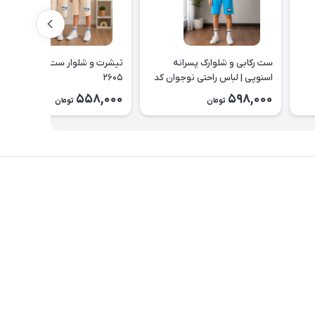
ست رکابی و شلوارک پسرانه
تیشرت و شلوار ست طرح زرافه کد
اسنوپی | لباس راحتی نوجوان کد
۲۶۰۵
۲۶۲۳
558,000
598,000
تومان
تومان