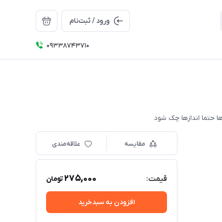
ورود / ثبت‌نام
09338743710
مقایسه
علاقه‌مندی
275,000
قیمت:
تومان
افزودن به سبدخرید