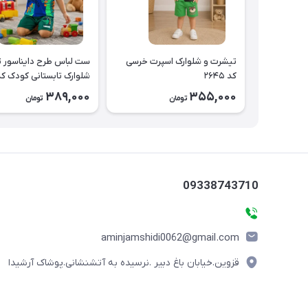
تیشرت و شلوارک اسپرت خرسی
ست
کد ۲۶۴۵
شلوارک تابستانی کودک کد ۶۳۸
389,000
355,000
تومان
تومان
09338743710
aminjamshidi0062@gmail.com
قزوین.خیابان باغ دبیر .نرسیده به آتشنشانی.پوشاک آرشیدا