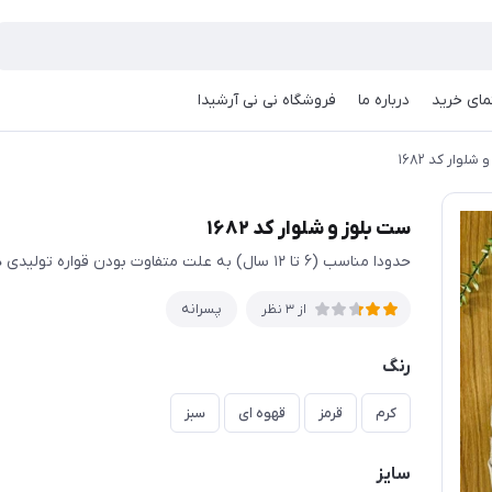
مای خرید
درباره ما
فروشگاه نی نی آرشیدا
لوار کد ۱۶۸۲
ست بلوز و شلوار کد ۱۶۸۲
حدودا مناسب (۶ تا ۱۲ سال) به علت متفاوت بودن قواره تولیدی ها حتما اندازها چک شود
پسرانه
از 3 نظر
رنگ
کرم
قرمز
قهوه ای
سبز
سایز