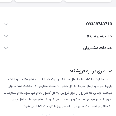
09338743710
دسترسی سریع
aminjamshidi0062@gmail.com
حساب کاربری
خدمات مشتریان
قزوین.خیابان باغ دبیر .نرسیده به آتشنشانی.پوشاک آرشیدا
مجله فروشگاه
قوانین و مقررات
لیست محصولات
حریم خصوصی
مختصری درباره فروشگاه
درباره ما
راهنما
مجموعه آرشیدا شاپ با ۲۰ سال سابقه در پوشاک با قیمت های مناسب و انتخاب
تماس با ما
پارچه خوب و ارسال سریع به کل کشور با پست سفارشی در خدمت شما عزیزان
میباشد.ارسالی ها هر روز از شهر قزوین به کل کشورانجام می شود.تمام سفارشات
بدون تاخییر فردای ثبت سفارش صورت می گیرد.کدهای مرسوله داخل پیج
اینستاگرام قسمت کدهای مرسوله هر روز با تاریخ گذاشته می شود.