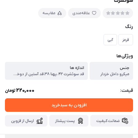
سوئشرت
علاقه‌مندی
مقایسه
رنگ
قرمز
آبی
ویژگی‌ها
جنس
اندازه ها
میکرو داخل خزدار
قد سوئشرت ۴۲ ،پهنا ۳۸،قد آستین از دوخت سرشانه ۳۹ سانت
220,000
قیمت:
تومان
افزودن به سبدخرید
ضمانت کیفیت
پست پیشتاز
ارسال از قزوین