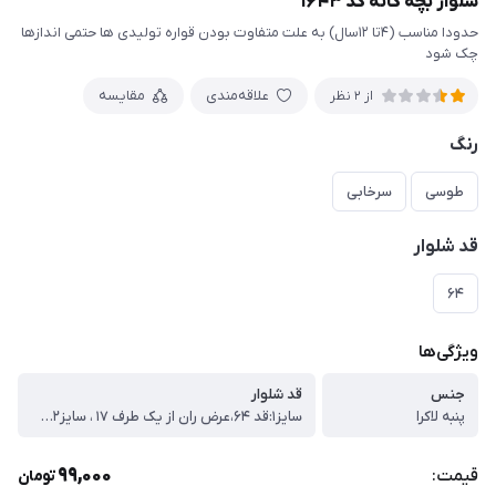
شلوار بچه گانه کد ۱۶۴۳
حدودا مناسب (۴تا ۱۲سال) به علت متفاوت بودن قواره تولیدی ها حتمی اندازها
چک شود
علاقه‌مندی
مقایسه
از 2 نظر
رنگ
طوسی
سرخابی
قد شلوار
۶۴
ویژگی‌ها
جنس
قد شلوار
پنبه لاکرا
سایز۱:قد ۶۴،عرض ران از یک طرف ۱۷ ، سایز۲:قد ۷۲،عرض ران ازیک طرف۱۹ ، سایز۳قد ۸۲،عرض ران از یک طرف ۲۰
99,000
قیمت:
تومان