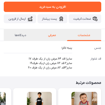
افزودن به سبدخرید
ضمانت کیفیت
پست پیشتاز
ارسال از قزوین
مشخصات
معرفی
دیدگاه‌ها
جنس
پنبه لاکرا
قد شلوار
سایز۱:قد ۶۴،عرض ران از یک طرف ۱۷
سایز۲:قد ۷۲،عرض ران ازیک طرف۱۹
سایز۳قد ۸۲،عرض ران از یک طرف ۲۰
محصولات مرتبط