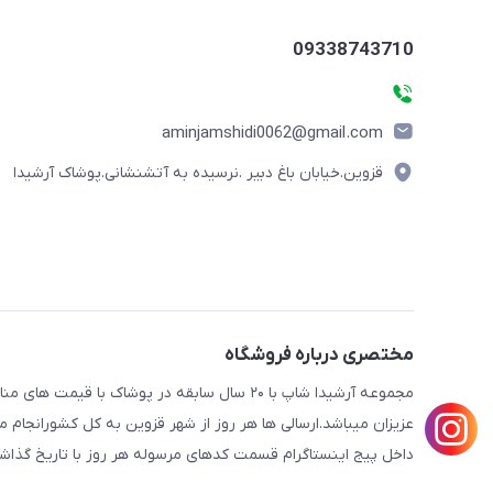
09338743710
aminjamshidi0062@gmail.com
قزوین.خیابان باغ دبیر .نرسیده به آتشنشانی.پوشاک آرشیدا
مختصری درباره فروشگاه
مجموعه آرشیدا شاپ با ۲۰ سال سابقه در پوشا
عزیزان میباشد.ارسالی ها هر روز از شهر قزوین به کل کشورانجا
داخل پیج اینستاگرام قسمت کدهای مرسوله هر روز با تاریخ گذاش