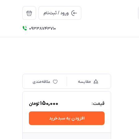
ورود / ثبت‌نام
09338743710
مقایسه
علاقه‌مندی
150,000
قیمت:
تومان
افزودن به سبدخرید