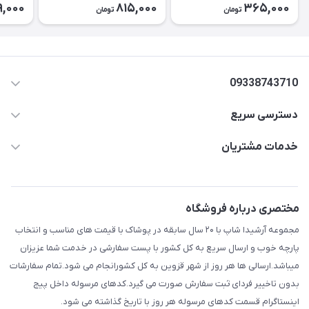
کد2643
9,000
815,000
365,000
تومان
تومان
۲۶۳۹
09338743710
دسترسی سریع
aminjamshidi0062@gmail.com
حساب کاربری
خدمات مشتریان
قزوین.خیابان باغ دبیر .نرسیده به آتشنشانی.پوشاک آرشیدا
مجله فروشگاه
قوانین و مقررات
لیست محصولات
حریم خصوصی
مختصری درباره فروشگاه
درباره ما
راهنما
مجموعه آرشیدا شاپ با ۲۰ سال سابقه در پوشاک با قیمت های مناسب و انتخاب
تماس با ما
پارچه خوب و ارسال سریع به کل کشور با پست سفارشی در خدمت شما عزیزان
میباشد.ارسالی ها هر روز از شهر قزوین به کل کشورانجام می شود.تمام سفارشات
بدون تاخییر فردای ثبت سفارش صورت می گیرد.کدهای مرسوله داخل پیج
اینستاگرام قسمت کدهای مرسوله هر روز با تاریخ گذاشته می شود.