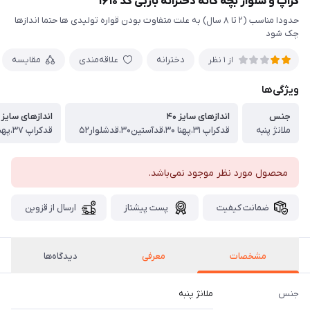
کراپ و شلوار بچه گانه دخترانه باربی کد ۱۶۱۰
حدودا مناسب (۲ تا ۸ سال) به علت متفاوت بودن قواره تولیدی ها حتما اندازها
چک شود
دخترانه
علاقه‌مندی
مقایسه
از 1 نظر
ویژگی‌ها
جنس
اندازهای سایز ۴۰
اندازهای سایز ۴۵
ملانژ پنبه
قدکراپ ۳۱،پهنا ۳۰،قدآستین۳۰،قدشلوار۵۲
قدکراپ ۳۷،پهنا ۳۳،قدآستین۳۸،قدشلوار۵۷
محصول مورد نظر موجود نمی‌باشد.
ضمانت کیفیت
پست پیشتاز
ارسال از قزوین
مشخصات
معرفی
دیدگاه‌ها
جنس
ملانژ پنبه