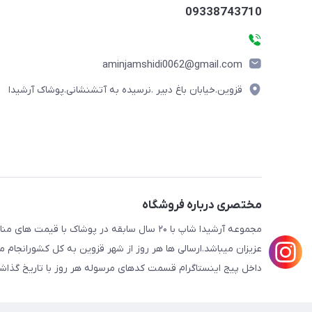
09338743710
aminjamshidi0062@gmail.com
قزوین.خیابان باغ دبیر .نرسیده به آتشنشانی.پوشاک آرشیدا
مختصری درباره فروشگاه
مجموعه آرشیدا شاپ با ۲۰ سال سابقه در پوشا
عزیزان میباشد.ارسالی ها هر روز از شهر قزوین به کل کشورانجا
داخل پیج اینستاگرام قسمت کدهای مرسوله هر روز با تاریخ گذاش