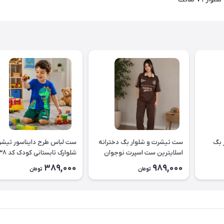
 بگ
ست تیشرت و شلوار بگ دخترانه
ست لباس طرح دا
اسلایترین ست اسپرت نوجوان
شلوارک تابستانی کودک کد ۲۶۳۸
طرح Slytherin کد ۲۶۳۹
389,000
989,000
تومان
تومان