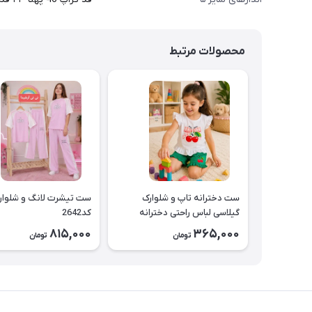
محصولات مرتبط
ست دخترانه تاپ و شلوارک
ست تیشرت لانگ و شلوار
گیلاسی لباس راحتی دخترانه
کد2642
کد2643
815,000
365,000
تومان
تومان