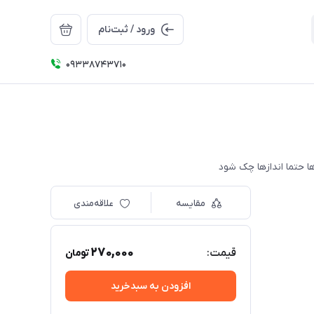
ورود / ثبت‌نام
09338743710
مقایسه
علاقه‌مندی
270,000
قیمت:
تومان
افزودن به سبدخرید