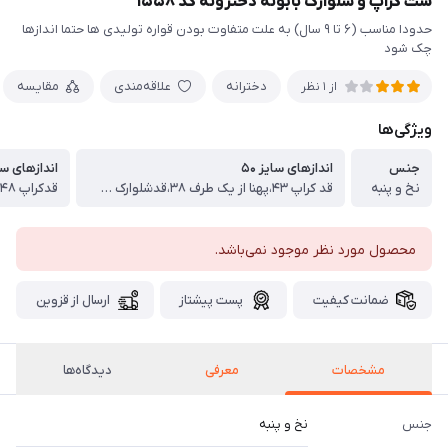
ست کراپ و شلوارک بابونه دخترونه کد ۱۵۵۸
حدودا مناسب (۶ تا ۹ سال) به علت متفاوت بودن قواره تولیدی ها حتما اندازها
چک شود
دخترانه
علاقه‌مندی
مقایسه
از 1 نظر
ویژگی‌ها
جنس
اندازهای سایز ۵۰
اندازهای سایز
نخ و پنبه
قد کراپ ۴۳،پهنا از یک طرف ۳۸،قدشلوارک ۳۴
قدکراپ ۴۸،پهنا از یک طرف۴۴،قدشلوارک۳۶
محصول مورد نظر موجود نمی‌باشد.
ضمانت کیفیت
پست پیشتاز
ارسال از قزوین
مشخصات
معرفی
دیدگاه‌ها
جنس
نخ و پنبه