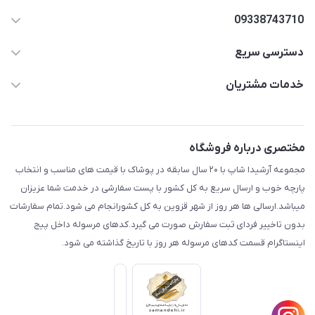
09338743710
دسترسی سریع
aminjamshidi0062@gmail.com
حساب کاربری
خدمات مشتریان
قزوین.خیابان باغ دبیر .نرسیده به آتشنشانی.پوشاک آرشیدا
مجله فروشگاه
قوانین و مقررات
لیست محصولات
حریم خصوصی
مختصری درباره فروشگاه
درباره ما
راهنما
مجموعه آرشیدا شاپ با ۲۰ سال سابقه در پوشاک با قیمت های مناسب و انتخاب
تماس با ما
پارچه خوب و ارسال سریع به کل کشور با پست سفارشی در خدمت شما عزیزان
میباشد.ارسالی ها هر روز از شهر قزوین به کل کشورانجام می شود.تمام سفارشات
بدون تاخییر فردای ثبت سفارش صورت می گیرد.کدهای مرسوله داخل پیج
اینستاگرام قسمت کدهای مرسوله هر روز با تاریخ گذاشته می شود.