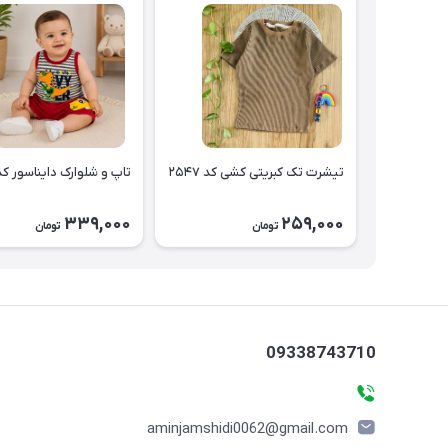
تیشرت تک کبریتی کشی کد ۲۵۴۷
تاپ و شلوارک دایناسور کد ۵۴۶
339,000
259,000
تومان
تومان
09338743710
aminjamshidi0062@gmail.com