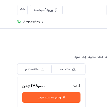
ورود / ثبت‌نام
09338743710
مقایسه
علاقه‌مندی
138,000
قیمت:
تومان
افزودن به سبدخرید