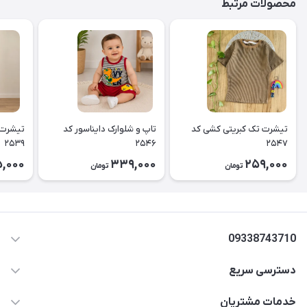
محصولات مرتبط
تیشرت تک کبریتی کشی کد
تاپ و شلوارک دایناسور کد
تیشرت 
۲۵۳۹
۲۵۴۶
۲۵۴۷
5,000
339,000
259,000
تومان
تومان
09338743710
دسترسی سریع
aminjamshidi0062@gmail.com
حساب کاربری
خدمات مشتریان