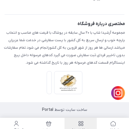
قزوین.خیابان باغ دبیر .نرسیده به آتشنشانی.پوشاک آرشیدا
مجله فروشگاه
قوانین و مقررات
لیست محصولات
حریم خصوصی
مختصری درباره فروشگاه
درباره ما
راهنما
مجموعه آرشیدا شاپ با ۲۰ سال سابقه در پوشاک با قیمت های مناسب و انتخاب
تماس با ما
پارچه خوب و ارسال سریع به کل کشور با پست سفارشی در خدمت شما عزیزان
میباشد.ارسالی ها هر روز از شهر قزوین به کل کشورانجام می شود.تمام سفارشات
بدون تاخییر فردای ثبت سفارش صورت می گیرد.کدهای مرسوله داخل پیج
اینستاگرام قسمت کدهای مرسوله هر روز با تاریخ گذاشته می شود.
ساخت سایت توسط
Portal