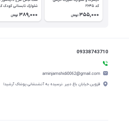
کد ۲۶۴۵
شلوارک تابستانی کودک کد ۶۳۸
389,000
355,000
تومان
تومان
09338743710
aminjamshidi0062@gmail.com
قزوین.خیابان باغ دبیر .نرسیده به آتشنشانی.پوشاک آرشیدا