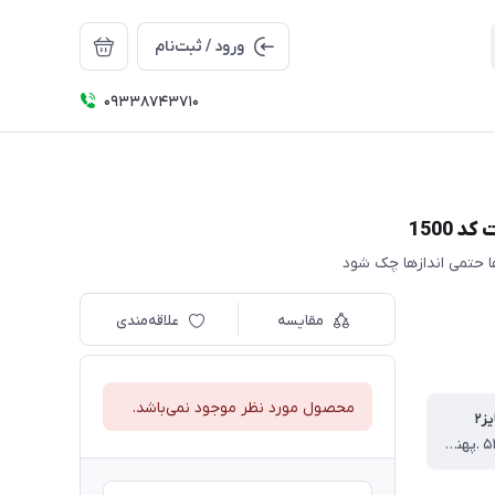
ورود / ثبت‌نام
09338743710
1500
مقایسه
علاقه‌مندی
محصول مورد نظر موجود نمی‌باشد.
ز۲
قد تیشرت ۵۲ .پهنا ۴۰.قد شلوارک ۵۲ سانت