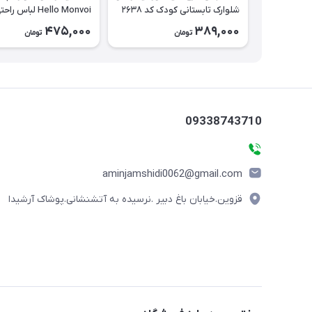
شلوارک تابستانی کودک کد ۲۶۳۸
Hello Monvoi لباس را
بچه‌گانه نخی کد ۲۶۲۹
475,000
389,000
تومان
تومان
09338743710
aminjamshidi0062@gmail.com
قزوین.خیابان باغ دبیر .نرسیده به آتشنشانی.پوشاک آرشیدا