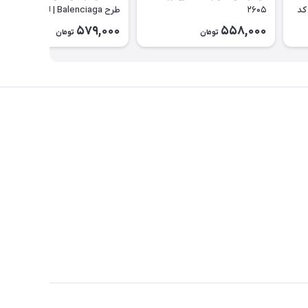
کد
۲۶۰۵
طرح Balenciaga | لباس راحتی
تابستانی کودک کد ۲۶۰۰
579,000
558,000
تومان
تومان