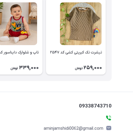
تیشرت تک کبریتی کشی کد ۲۵۴۷
تاپ و شلوارک دایناسور کد ۵۴۶
339,000
259,000
تومان
تومان
09338743710
aminjamshidi0062@gmail.com