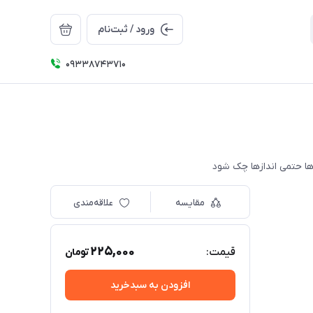
ورود / ثبت‌نام
09338743710
مقایسه
علاقه‌مندی
225,000
قیمت:
تومان
افزودن به سبدخرید