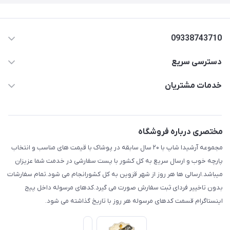
09338743710
دسترسی سریع
aminjamshidi0062@gmail.com
حساب کاربری
خدمات مشتریان
قزوین.خیابان باغ دبیر .نرسیده به آتشنشانی.پوشاک آرشیدا
مجله فروشگاه
قوانین و مقررات
لیست محصولات
حریم خصوصی
مختصری درباره فروشگاه
درباره ما
راهنما
مجموعه آرشیدا شاپ با ۲۰ سال سابقه در پوشاک با قیمت های مناسب و انتخاب
تماس با ما
پارچه خوب و ارسال سریع به کل کشور با پست سفارشی در خدمت شما عزیزان
میباشد.ارسالی ها هر روز از شهر قزوین به کل کشورانجام می شود.تمام سفارشات
بدون تاخییر فردای ثبت سفارش صورت می گیرد.کدهای مرسوله داخل پیج
اینستاگرام قسمت کدهای مرسوله هر روز با تاریخ گذاشته می شود.