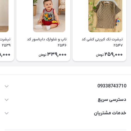
تیشرت تک کبریتی کشی کد
تاپ و شلوارک دایناسور کد
تیشرت 
۲۵۳۹
۲۵۴۶
۲۵۴۷
5,000
339,000
259,000
تومان
تومان
09338743710
دسترسی سریع
aminjamshidi0062@gmail.com
حساب کاربری
خدمات مشتریان
قزوین.خیابان باغ دبیر .نرسیده به آتشنشانی.پوشاک آرشیدا
مجله فروشگاه
قوانین و مقررات