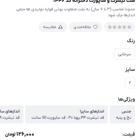
ست تیشرت و ساپورت دخترانه کد ۱۴۴۶
حدودا مناسب (۳ تا ۷ سال) به علت متفاوت بودن قواره تولیدی ها حتمی
اندازها چک شود
علاقه‌مندی
مقایسه
رنگ
سرخابی
سایز
۲
ویژگی‌ها
جنس
اندازهای سایز۱
اندازهای سایز
نخ و پنبه
قد تیشرت ۴۴.پهنا ۳۰ ، قد ساپورت 50 سانت
قد تیشرت ۴۹.پهنا ۳۴ ، قد ساپورت ۵۶ سانت
126,000
قیمت:
تومان