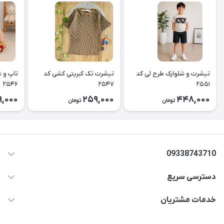
تیشرت و شلوارک طرح لی کد
تیشرت تک کبریتی کشی کد
تاپ و ش
۲۵۴۶
۲۵۴۷
۲۵۵۱
,000
259,000
448,000
تومان
تومان
09338743710
دسترسی سریع
aminjamshidi0062@gmail.com
حساب کاربری
خدمات مشتریان
قزوین.خیابان باغ دبیر .نرسیده به آتشنشانی.پوشاک آرشیدا
مجله فروشگاه
قوانین و مقررات