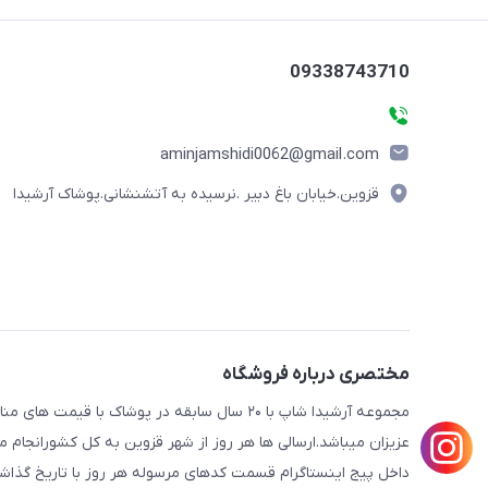
09338743710
aminjamshidi0062@gmail.com
قزوین.خیابان باغ دبیر .نرسیده به آتشنشانی.پوشاک آرشیدا
مختصری درباره فروشگاه
مجموعه آرشیدا شاپ با ۲۰ سال سابقه در پوشا
عزیزان میباشد.ارسالی ها هر روز از شهر قزوین به کل کشورانجا
داخل پیج اینستاگرام قسمت کدهای مرسوله هر روز با تاریخ گذاش